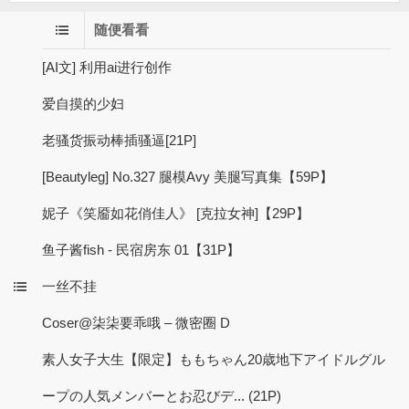
随便看看
[AI文] 利用ai进行创作
爱自摸的少妇
老骚货振动棒插骚逼[21P]
[Beautyleg] No.327 腿模Avy 美腿写真集【59P】
妮子《笑靥如花俏佳人》 [克拉女神]【29P】
鱼子酱fish - 民宿房东 01【31P】
一丝不挂
Coser@柒柒要乖哦 – 微密圈 D
素人女子大生【限定】ももちゃん20歳地下アイドルグル
ープの人気メンバーとお忍びデ... (21P)